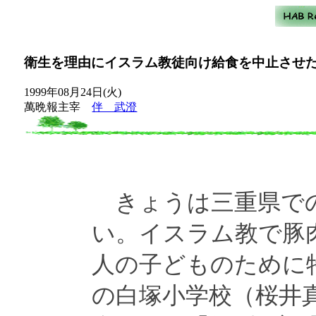
衛生を理由にイスラム教徒向け給食を中止させ
1999年08月24日(火)
萬晩報主宰
伴 武澄
きょうは三重県での
い。イスラム教で豚
人の子どものために
の白塚小学校（桜井