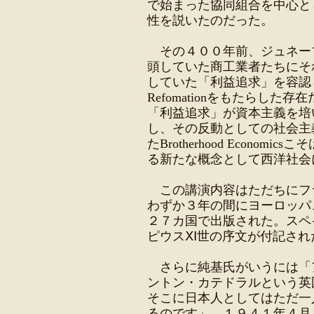
で始まった協同組合を中心と
性を説いたのだった。
その４００年前、ジュネー
頭していた商工業者たちにそ
していた「利益追求」を容認
Refomationをもたらし
「利益追求」が資本主義を培
し、その反動としての社会主
たBrotherhood Econo
る新たな概念として西洋社会
この講演内容はただちにフ
わずか３年の間にヨーロッパ
２７カ国で出版された。スペ
ピウスⅩⅠ世の序文が付記され
さらに純基氏がいうには「ア
ントン・カテドラルという英
そこに日本人としてはただ一
るのです」。１９４１年４月