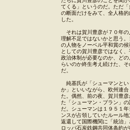
たちに賀川豊彦のことを聞か
てくる」というのだ。ただ「
の断面だけをみて、全人格的
した。
それは賀川豊彦が７０年の
理解不足ではないかと思う。
の人物をノーベル平和賞の候
としての賀川豊彦ではなく、
政治体制が必要なのか、どの
らいのか終生考え続けた、そ
だ。
純基氏が「シューマンとい
か」といいながら、欧州連合
た。偶然、前の夜、賀川豊彦
た「シューマン・プラン」の
だ。シューマンは１９５１年
ンスが占領していたルール地
返還して国際機関に「統治」
ロッパ石炭鉄鋼共同体条約が