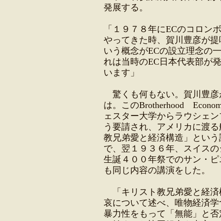
発展する。
「１９７８年にECのコロン
やってきた時、賀川豊彦が提唱したBr
いう概念がECの設立理念の
れは当時のEC日本代表部が
います」
驚くも何もない。賀川豊彦が
は。このBrotherhood Ec
ェスター大学からラウシェン
う要請され、アメリカに渡る
教兄弟愛と経済構造」という
で、翌１９３６年、スイスの
生誕４００年祭でのサン・ピ
も同じ内容の講演をした。
「キリスト教兄弟愛と経済
哀について述べ、唯物経済学
暴力性をもって「無能」と否