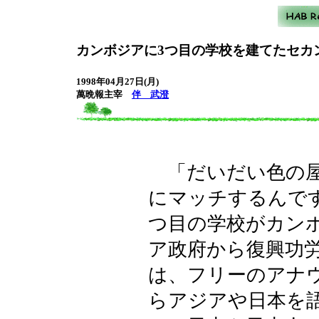
カンボジアに3つ目の学校を建てたセカ
1998年04月27日(月)
萬晩報主宰
伴 武澄
「だいだい色の屋
にマッチするんで
つ目の学校がカン
ア政府から復興功
は、フリーのアナ
らアジアや日本を