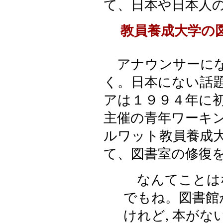
て、日本や日本人
教員養成大学の
アナウンサーにな
く。日本にない話
アは１９９４年に
主催の青年ワーキ
ルワット教員養成
て、図書室の修復
なんてことは
でもね。図書館
けれど, 本が