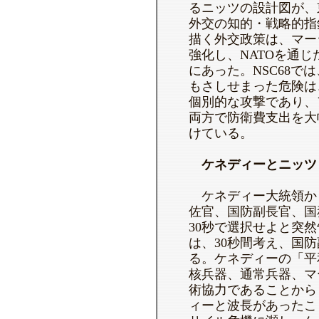
るニッツの設計図が、
外交の知的・戦略的指
描く外交政策は、マー
強化し、NATOを通
にあった。NSC68で
もさしせまった危険は
個別的な攻撃であり、
両方で防衛費支出を大
けている。
ケネディーとニッツ
ケネディー大統領か
佐官、国防副長官、国
30秒で選択せよと突
は、30秒間考え、国
る。ケネディーの「平
核兵器、通常兵器、マ
術協力であることから
ィーと波長があったこ