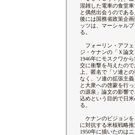
混雑した電車の食堂車
と偶然出会うのである
後には国務省政策企画
ッツは、マーシャルプ
る。
フォーリン・アフェ
ジ・ケナンの「Ｘ論文
1946年にモスクワか
交に衝撃を与えたので
上、匿名で「ソ連との
なく、ソ連の拡張主義
と大衆への啓蒙を行っ
の源泉」論文の影響で
込めという目的で日米
る。
ケナンのビジョンを
に対抗する米核戦略推進
1950年に描いたのは