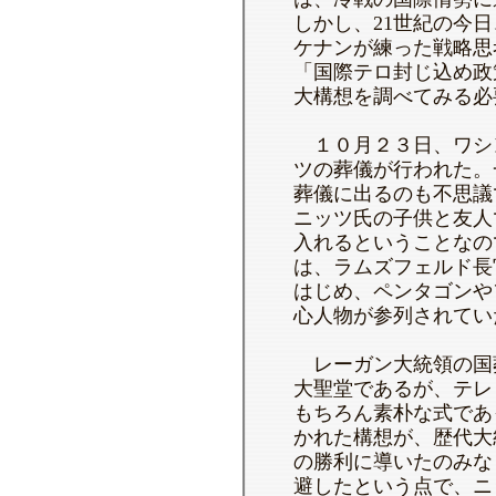
しかし、21世紀の今
ケナンが練った戦略思
「国際テロ封じ込め政
大構想を調べてみる必
１０月２３日、ワシ
ツの葬儀が行われた。
葬儀に出るのも不思議
ニッツ氏の子供と友人
入れるということなの
は、ラムズフェルド長
はじめ、ペンタゴンや
心人物が参列されてい
レーガン大統領の国
大聖堂であるが、テレ
もちろん素朴な式であ
かれた構想が、歴代大
の勝利に導いたのみな
避したという点で、ニ