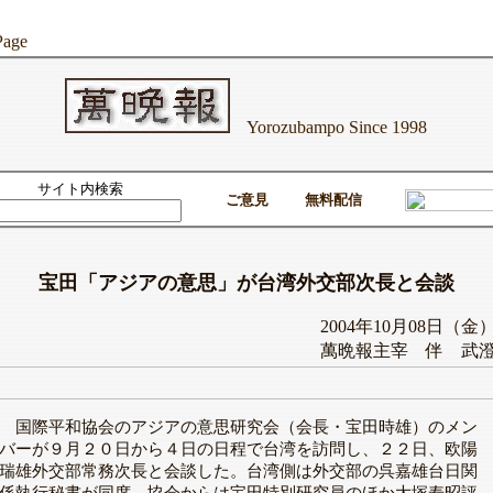
Page
Yorozubampo Since 1998
サイト内検索
ご意見
無料配信
宝田「アジアの意思」が台湾外交部次長と会談
2004年10月08日（金
萬晩報主宰 伴 武
国際平和協会のアジアの意思研究会（会長・宝田時雄）のメン
バーが９月２０日から４日の日程で台湾を訪問し、２２日、
欧陽
瑞雄外交部常務次長と会談した
。台湾側は外交部の呉嘉雄台日関