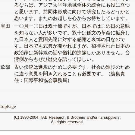
るならば、アジア太平洋地域全体の統合にも役に立つ
と思います。共同体形成に向けて研究したらどうかと
思います。またのお越しを心からお待ちしています。
宝田
一〇月一〇日は双十節ですが、日本ではこの日の意味
を知らない人が多いです。双十は孫文の革命に挺身し
た日本人と貴国先達に対する感謝と哀悼の日なので
す。日本でも式典が開かれますが、招待された日本の
政治家は新幹線の話や儀礼的挨拶しかありません。台
湾側からもぜひ歴史を語ってほしい。
欧陽
古い伝統は進歩のために必要です。社会の進歩のため
に違う意見を聞き入れることも必要です。（編集責
任：国際平和協会事務局）
TopPage
(C) 1998-2004 HAB Research & Brothers and/or its suppliers.
All rights reserved.