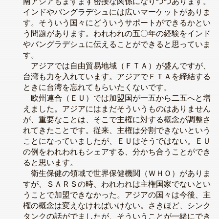
南アジアもまずます密接な関係になりつつあります。
インドやバングラデシュには広いマーケットがありま
す。そういう国々にどういうサポートができるかとい
う問題があります。われわれの五〇年の経験をインド
やバングラデシュに伝えることができると思っていま
す。
アジアでは自由貿易地域（ＦＴＡ）が盛んですが、
台湾も力を入れています。アジアでＦＴＡを締結する
ときに台湾を忘れてもらいたくないです。
欧州連合（ＥＵ）では加盟国が一五から二五へと増
えました。アジアにはまだそういうものはありません
が、重要なことは、そこで主権に対する概念が調整さ
れてきたことです。従来、主権は分割できないという
ことになっていましたが、ＥＵはそうではない。ＥＵ
の例をわれわれもシェアする、分かち合うことができ
ると思います。
衛生保健の領域で世界保健機関（ＷＨＯ）がありま
すが、ＳＡＲＳの時、われわれは主権国家でないとい
うことで加盟できなかった。アジアの国々は今後、主
権の概念は変えなければいけない。さきほど、シンク
タンクの話がでましたが、そういうことが一緒にでき