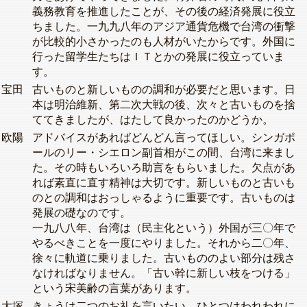
義務教育を推進したことが、その後の経済発展に役立
ちました。一九九八年のアジア通貨危機で台湾の衝撃
が比較的小さかったのも人材がいたからです。外国に
行った留学生たちはＩＴとかの発展に役立っていま
す。
宝田
古いものと新しいものの調和が必要だと思います。日
本は明治維新、第二次大戦の後、次々と古いものを捨
ててきましたが、はたして良かったのかどうか。
欧陽
アドバイスがあればどんどん言ってほしい。シンガポ
ールのリー・シエロン副首相がこの間、台湾に来まし
た。その時もいろいろ助言をもらいました。欠点があ
れば素直に直す精神は大切です。新しいものと古いも
のとの調和はおっしゃるように重要です。古いものは
発展の礎なのです。
一九八八年、台湾は（民主化という）外国が三〇年で
やるべきことを一度にやりました。それから二〇年、
徐々に軌道に乗りました。古いもののよい部分は残さ
なければなりません。「古い幹に新しい枝をつける」
という宋美齢の言葉があります。
大塚
きょうは二つのお礼を言いたい。ひとつはわれわれに