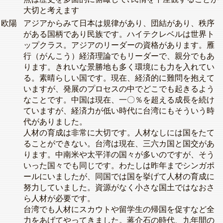
大切と考えます
欧陽
アジアからみて日本は規律があり、団結があり、秩序
がある国柄であり民族です。ハイテクレベルは世界ト
ップクラス。アジアのリーダーの資格があります。雁
行（がんこう）経済理論でもリーダーで、親分でもあ
ります。きれいな景勝地も多く環境にも力を入れてい
る。素晴らしい国です。現在、経済的に難問を抱えて
いますが、発展のプロセスの中でどこでも起きるよう
なことです。中国は現在、一〇％を超える成長を続け
ていますが、経済力が低い時代に台湾にもそういう時
代がありました。
人材の育成は非常に大切です。人材なしには国をたて
ることができない。台湾は現在、三六カ国と国交があ
ります。中南米や太平洋の国々が多いのですが、そう
いった国々でも同じです。わたしは昨年までシンガポ
ールにいましたが、同国では国を挙げて人材の育成に
努力していました。資源がなく小さな国土ではなおさ
ら人材が必要です。
台湾でも人材にスカウトや留学生の帰国を促すなど全
力をあげてやってきました。蒋介石の時代、九年間の