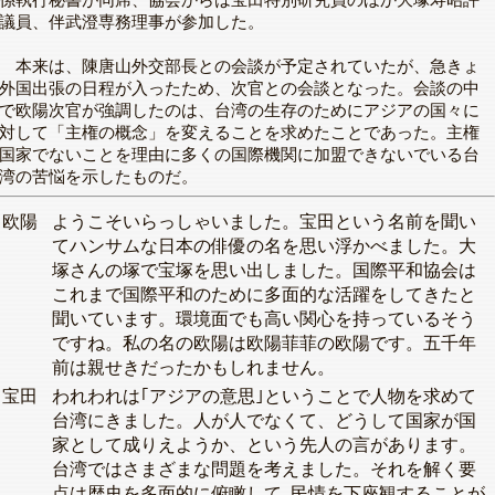
係執行秘書が同席、協会からは宝田特別研究員のほか大塚寿昭評
議員、伴武澄専務理事が参加した。
本来は、陳唐山外交部長との会談が予定されていたが、急きょ
外国出張の日程が入ったため、次官との会談となった。会談の中
で欧陽次官が強調したのは、台湾の生存のためにアジアの国々に
対して「主権の概念」を変えることを求めたことであった。主権
国家でないことを理由に多くの国際機関に加盟できないでいる台
湾の苦悩を示したものだ。
欧陽
ようこそいらっしゃいました。宝田という名前を聞い
てハンサムな日本の俳優の名を思い浮かべました。大
塚さんの塚で宝塚を思い出しました。国際平和協会は
これまで国際平和のために多面的な活躍をしてきたと
聞いています。環境面でも高い関心を持っているそう
ですね。私の名の欧陽は欧陽菲菲の欧陽です。五千年
前は親せきだったかもしれません。
宝田
われわれは｢アジアの意思｣ということで人物を求めて
台湾にきました。人が人でなくて、どうして国家が国
家として成りえようか、という先人の言があります。
台湾ではさまざまな問題を考えました。それを解く要
点は歴史を多面的に俯瞰して､民情を下座観することが