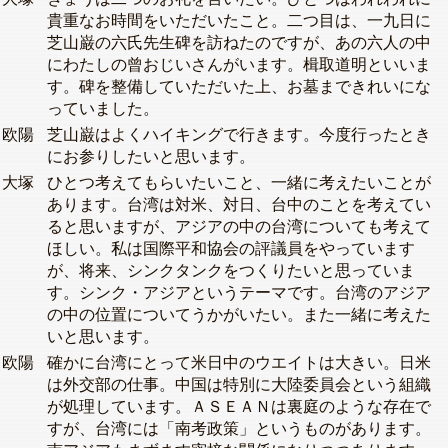
貴重なお時間をいただいたこと。二つ目は、一九日に
芝山巌の六氏先生碑を訪ねたのですが、あの六人の中
にわたしの曾おじいさんがいます。楫取道明といいま
す。碑を整備していただいた上、お墓まできれいにな
っていました。
欧陽
芝山巌はよくハイキングで行きます。今度行ったとき
にお参りしたいと思います。
大塚
ひとつ考えてもらいたいこと、一緒に考えたいことが
あります。台湾は対米、対日、台中のことを考えてい
ると思いますが、アジアの中の台湾についても考えて
ほしい。私は国際平和協会の評議員をやっています
が、将来、シンクタンクをつくりたいと思っていま
す。シンク・アジアというテーマです。台湾のアジア
の中の位置についてうかがいたい。また一緒に考えた
いと思います。
欧陽
確かに台湾にとって米日中のウエイトは大きい。日米
は外交部の仕事。中国は特別に大陸委員会という組織
が処理しています。ＡＳＥＡＮは裏庭のような存在で
すが、台湾には「南考政策」というものがあります。