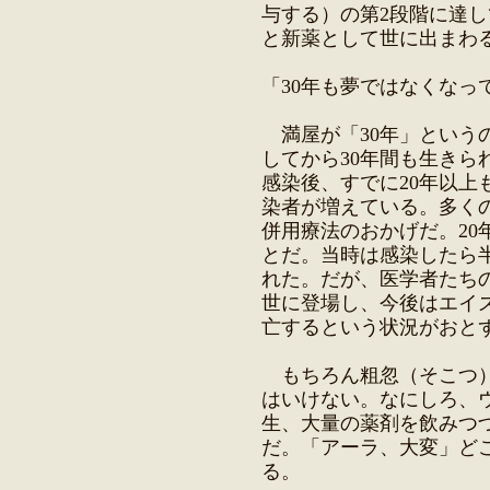
与する）の第2段階に達し
と新薬として世に出まわ
「30年も夢ではなくなっ
満屋が「30年」という
してから30年間も生きら
感染後、すでに20年以上
染者が増えている。多く
併用療法のおかげだ。20
とだ。当時は感染したら
れた。だが、医学者たち
世に登場し、今後はエイ
亡するという状況がおと
もちろん粗忽（そこつ）
はいけない。なにしろ、
生、大量の薬剤を飲みつ
だ。「アーラ、大変」ど
る。