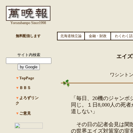
Yorozubampo Since1998
無料配信します
北海道独立論
金融・財政
わくわく話
サイト内検索
エイズ
ワシント
▼
TopPage
▼
ＢＢＳ
「毎日、20機のジャンボ
▼
よろずリン
ク
同じ。１日8,000人の
道しない」
▼
ご意見
その日の記者会見は閑散
の世界エイズ対策室の室