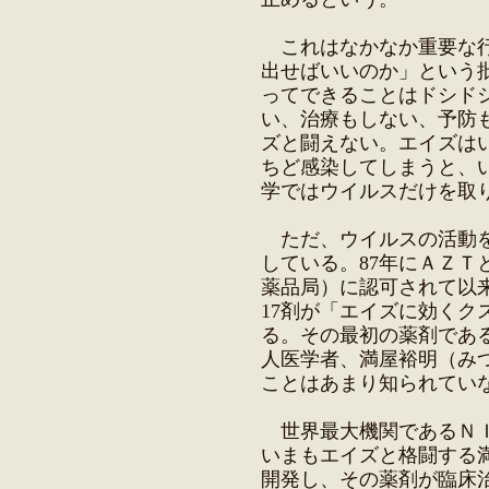
これはなかなか重要な行
出せばいいのか」という
ってできることはドシド
い、治療もしない、予防
ズと闘えない。エイズは
ちど感染してしまうと、
学ではウイルスだけを取
ただ、ウイルスの活動を
している。87年にＡＺＴ
薬品局）に認可されて以
17剤が「エイズに効くク
る。その最初の薬剤であ
人医学者、満屋裕明（み
ことはあまり知られてい
世界最大機関であるＮＩ
いまもエイズと格闘する
開発し、その薬剤が臨床