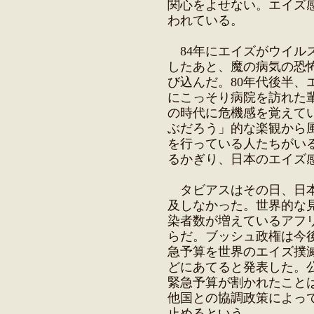
関心をよせない。エイズ
われている。
84年にエイズがウイル
したあと、魔の病気の恐
び込んだ。80年代後半、
にこっそり病院を訪れた
の時代に危機感を覚えて
ぶだろう」的な楽観から
を行っている人たちがい
るかぎり、日本のエイズ
タビアスはその日、日本
及しなかった。世界的な
染者数が増えているアフ
らだ。ブッシュ政権は今後5
急予算を世界のエイズ撲
どにあてると発表した。
緊急予算が割かれたこと
他国との協調政策によっ
止めるという。